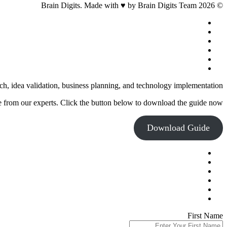
© 2026 Brain Digits. Made with ♥ by Brain Digits Team
facebook
linkedin
instagram
whatsapp
phone
email
Close
ch, idea validation, business planning, and technology implementation.
Menu
e from our experts. Click the button below to download the guide now.
Download Guide
First Name