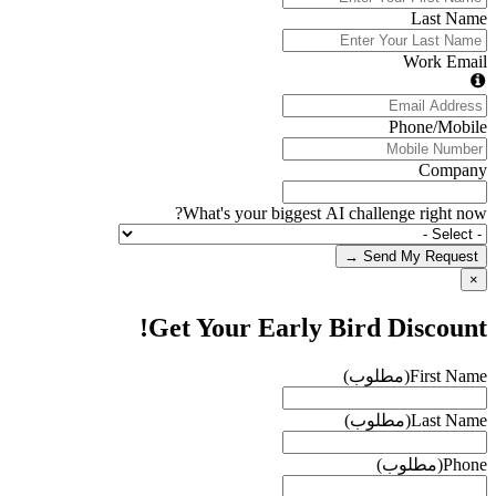
Last Name
Work Email
Phone/Mobile
Company
What's your biggest AI challenge right now?
Send My Request →
×
Get Your Early Bird Discount!
First Name
(مطلوب)
Last Name
(مطلوب)
Phone
(مطلوب)