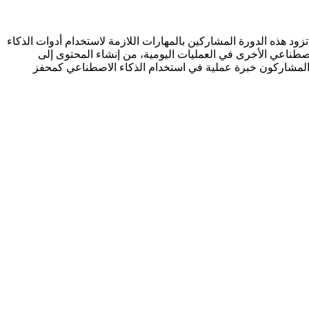
الذكاء الاصطناعي (AI) وChatGPT لتحقيق التفوق في عملك ومهنتك. تزود هذه الدورة المشاركين بالمهارات اللازمة لاستخدام أدوات الذكاء
لإبداع، وتحسين اتخاذ القرارات. سيتعلم المشاركون كيفية دمج ChatGPT ومنصات الذكاء الاصطناعي الأخرى في العمليات اليومية، من إنشاء المحتوى إلى
والأنشطة الترفيهية (Gamification)، والتطبيقات الشخصية، سيكتسب المشاركون خبرة عملية في استخدام الذكاء الاصطناعي كمحفز