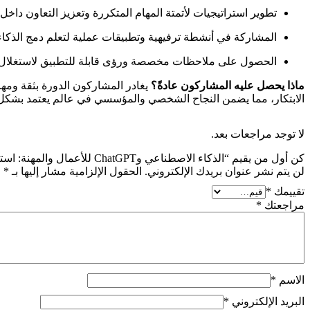
تطوير استراتيجيات لأتمتة المهام المتكررة وتعزيز التعاون دا
المشاركة في أنشطة ترفيهية وتطبيقات عملية لتعلم دمج الذكاء
الحصول على ملاحظات مخصصة ورؤى قابلة للتطبيق لاستغلال ال
ماذا يحصل عليه المشاركون عادةً؟
يغادر المشاركون الدورة بثقة ومه
الابتكار، مما يضمن النجاح الشخصي والمؤسسي في عالم يعتمد بشكل 
لا توجد مراجعات بعد.
كن أول من يقيم “الذكاء الاصطناعي وChatGPT للأعمال والمهنة: استغلال الذكاء الاصطناعي لتطوير الأعمال والتقدم المهني”
لن يتم نشر عنوان بريدك الإلكتروني.
الحقول الإلزامية مشار إليها بـ
*
تقييمك
*
مراجعتك
*
الاسم
*
البريد الإلكتروني
*