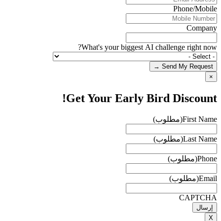
Phone/Mobile
Company
What's your biggest AI challenge right now?
Send My Request →
×
Get Your Early Bird Discount!
First Name
(مطلوب)
Last Name
(مطلوب)
Phone
(مطلوب)
Email
(مطلوب)
CAPTCHA
X