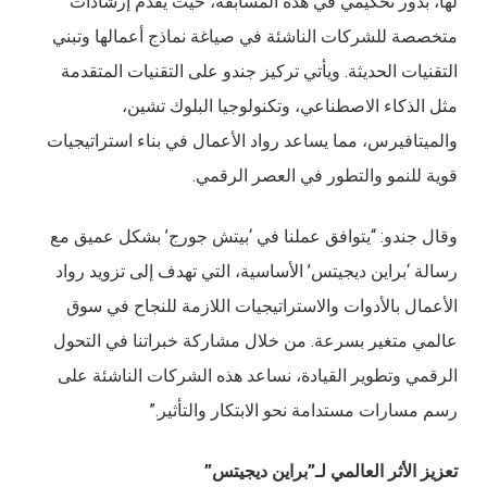
لها، بدور تحكيمي في هذه المسابقة، حيث يقدم إرشادات
متخصصة للشركات الناشئة في صياغة نماذج أعمالها وتبني
التقنيات الحديثة. ويأتي تركيز جندو على التقنيات المتقدمة
مثل الذكاء الاصطناعي، وتكنولوجيا البلوك تشين،
والميتافيرس، مما يساعد رواد الأعمال في بناء استراتيجيات
قوية للنمو والتطور في العصر الرقمي.
وقال جندو: “يتوافق عملنا في ‘بيتش جورج’ بشكل عميق مع
رسالة ‘براين ديجيتس’ الأساسية، التي تهدف إلى تزويد رواد
الأعمال بالأدوات والاستراتيجيات اللازمة للنجاح في سوق
عالمي متغير بسرعة. من خلال مشاركة خبراتنا في التحول
الرقمي وتطوير القيادة، نساعد هذه الشركات الناشئة على
رسم مسارات مستدامة نحو الابتكار والتأثير.”
تعزيز الأثر العالمي لـ”براين ديجيتس”